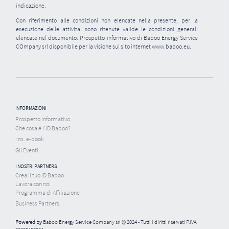
indicazione.
Con riferimento alle condizioni non elencate nella presente, per la
esecuzione delle attivita' sono ritenute valide le condizioni generali
elencate nel documento: Prospetto informativo di Baboo Energy Service
COmpany srl disponibile per la visione sul sito internet www.baboo.eu.
INFORMAZIONI
Prospetto informativo
Che cosa è l'ID Baboo?
i ns. e-book
Gli Eventi
I NOSTRI PARTNERS
Crea il tuo ID Baboo
Lavora con noi
Programma di Affiliazione
Business Partners
Powered by
Baboo Energy Service Company srl
© 2024 - Tutti i diritti riservati P.IVA